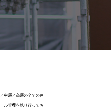
／中層／高層の全ての建
ール管理を執り行ってお